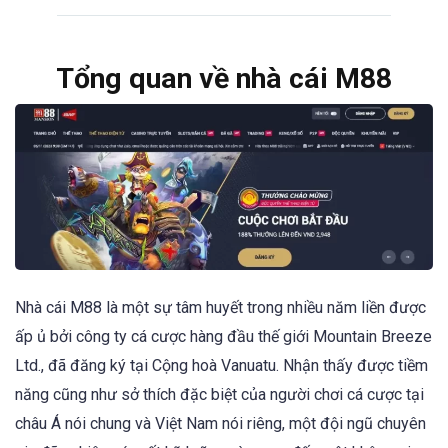
Tổng quan về nhà cái M88
Nhà cái M88 là một sự tâm huyết trong nhiều năm liền được
ấp ủ bởi công ty cá cược hàng đầu thế giới Mountain Breeze
Ltd., đã đăng ký tại Cộng hoà Vanuatu. Nhận thấy được tiềm
năng cũng như sở thích đặc biệt của người chơi cá cược tại
châu Á nói chung và Việt Nam nói riêng, một đội ngũ chuyên