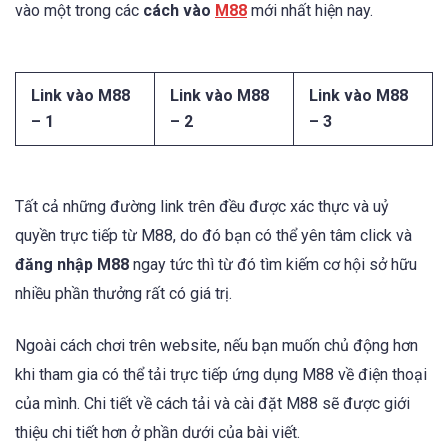
vào một trong các
cách vào
M88
mới nhất hiện nay.
Link vào M88
Link vào M88
Link vào M88
– 1
– 2
– 3
Tất cả những đường link trên đều được xác thực và uỷ
quyền trực tiếp từ M88, do đó bạn có thể yên tâm click và
đăng nhập M88
ngay tức thì từ đó tìm kiếm cơ hội sở hữu
nhiều phần thưởng rất có giá trị.
Ngoài cách chơi trên website, nếu bạn muốn chủ động hơn
khi tham gia có thể tải trực tiếp ứng dụng M88 về điện thoại
của mình. Chi tiết về cách tải và cài đặt M88 sẽ được giới
thiệu chi tiết hơn ở phần dưới của bài viết.