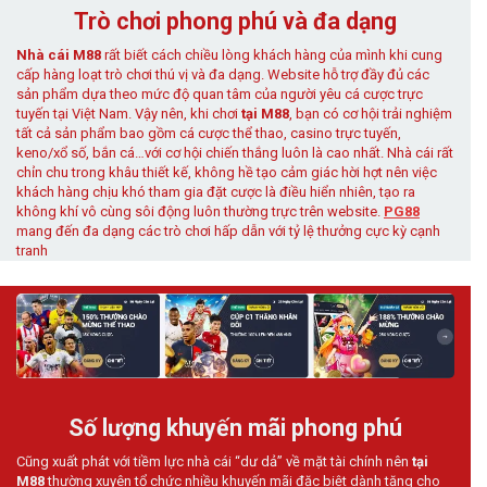
Trò chơi phong phú và đa dạng
Nhà cái M88
rất biết cách chiều lòng khách hàng của mình khi cung
cấp hàng loạt trò chơi thú vị và đa dạng. Website hỗ trợ đầy đủ các
sản phẩm dựa theo mức độ quan tâm của người yêu cá cược trực
tuyến tại Việt Nam. Vậy nên, khi chơi
tại M88
, bạn có cơ hội trải nghiệm
tất cả sản phẩm bao gồm cá cược thể thao, casino trực tuyến,
keno/xổ số, bắn cá…với cơ hội chiến thắng luôn là cao nhất. Nhà cái rất
chỉn chu trong khâu thiết kế, không hề tạo cảm giác hời hợt nên việc
khách hàng chịu khó tham gia đặt cược là điều hiển nhiên, tạo ra
không khí vô cùng sôi động luôn thường trực trên website.
PG88
mang đến đa dạng các trò chơi hấp dẫn với tỷ lệ thưởng cực kỳ cạnh
tranh
Số lượng khuyến mãi phong phú
Cũng xuất phát với tiềm lực nhà cái “dư dả” về mặt tài chính nên
tại
M88
thường xuyên tổ chức nhiều khuyến mãi đặc biệt dành tặng cho