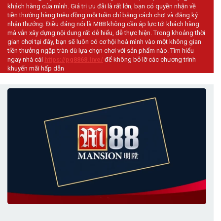
khách hàng của mình. Giá trị ưu đãi là rất lớn, bạn có quyền nhận về
tiền thưởng hàng triệu đồng mỗi tuần chỉ bằng cách chơi và đăng ký
nhận thưởng. Điều đáng nói là M88 không cần áp lực tới khách hàng
mà vẫn xây dựng nội dung rất dễ hiểu, dễ thực hiện. Trong khoảng thời
gian chơi tại đây, bạn sẽ luôn có cơ hội hoà mình vào một không gian
tiền thưởng ngập tràn dù lựa chọn chơi với sản phẩm nào. Tìm hiểu
ngay nhà cái
https://pg8868.live/
để không bỏ lỡ các chương trình
khuyến mãi hấp dẫn