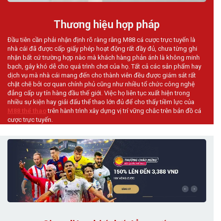
Thương hiệu hợp pháp
Đầu tiên cần phải nhận định rõ ràng rằng M88 cá cược trực tuyến là
nhà cái đã được cấp giấy phép hoạt động rất đầy đủ, chưa từng ghi
nhận bất cứ trường hợp nào mà khách hàng phản ánh là không minh
bạch, gây khó dễ cho quá trình chơi của họ. Tất cả các sản phẩm hay
dịch vụ mà nhà cái mang đến cho thành viên đều được giám sát rất
chặt chẽ bởi cơ quan chính phủ cũng như nhiều tổ chức công nghệ
đẳng cấp uy tín hàng đầu thế giới. Việc họ liên tục xuất hiện trong
nhiều sự kiện hay giải đấu thể thao lớn đủ để cho thấy tiềm lực của
M88 thể thao
trên hành trình xây dựng vị trí vững chắc trên bản đồ cá
cược trực tuyến.