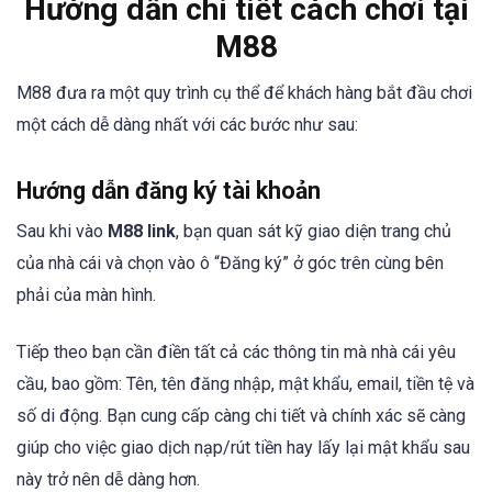
Hướng dẫn chi tiết cách chơi tại
M88
M88 đưa ra một quy trình cụ thể để khách hàng bắt đầu chơi
một cách dễ dàng nhất với các bước như sau:
Hướng dẫn đăng ký tài khoản
Sau khi vào
M88 link
, bạn quan sát kỹ giao diện trang chủ
của nhà cái và chọn vào ô “Đăng ký” ở góc trên cùng bên
phải của màn hình.
Tiếp theo bạn cần điền tất cả các thông tin mà nhà cái yêu
cầu, bao gồm: Tên, tên đăng nhập, mật khẩu, email, tiền tệ và
số di động. Bạn cung cấp càng chi tiết và chính xác sẽ càng
giúp cho việc giao dịch nạp/rút tiền hay lấy lại mật khẩu sau
này trở nên dễ dàng hơn.