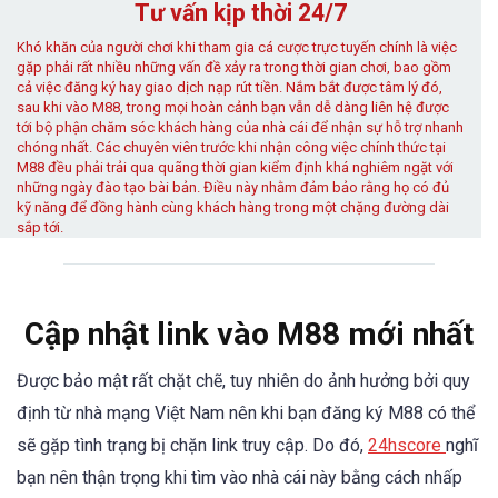
Tư vấn kịp thời 24/7
Khó khăn của người chơi khi tham gia cá cược trực tuyến chính là việc
gặp phải rất nhiều những vấn đề xảy ra trong thời gian chơi, bao gồm
cả việc đăng ký hay giao dịch nạp rút tiền. Nắm bắt được tâm lý đó,
sau khi vào M88, trong mọi hoàn cảnh bạn vẫn dễ dàng liên hệ được
tới bộ phận chăm sóc khách hàng của nhà cái để nhận sự hỗ trợ nhanh
chóng nhất. Các chuyên viên trước khi nhận công việc chính thức tại
M88 đều phải trải qua quãng thời gian kiểm định khá nghiêm ngặt với
những ngày đào tạo bài bản. Điều này nhằm đảm bảo rằng họ có đủ
kỹ năng để đồng hành cùng khách hàng trong một chặng đường dài
sắp tới.
Cập nhật link vào M88 mới nhất
Được bảo mật rất chặt chẽ, tuy nhiên do ảnh hưởng bởi quy
định từ nhà mạng Việt Nam nên khi bạn đăng ký M88 có thể
sẽ gặp tình trạng bị chặn link truy cập. Do đó,
24hscore
nghĩ
bạn nên thận trọng khi tìm vào nhà cái này bằng cách nhấp