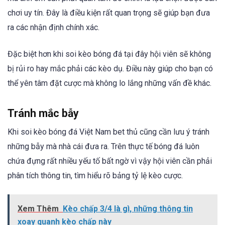
chơi uy tín. Đây là điều kiện rất quan trọng sẽ giúp bạn đưa
ra các nhận định chính xác.
Đặc biệt hơn khi soi kèo bóng đá tại đây hội viên sẽ không
bị rủi ro hay mắc phải các kèo dụ. Điều này giúp cho bạn có
thể yên tâm đặt cược mà không lo lắng những vấn đề khác.
Tránh mắc bẫy
Khi soi kèo bóng đá Việt Nam bet thủ cũng cần lưu ý tránh
những bẫy mà nhà cái đưa ra. Trên thực tế bóng đá luôn
chứa đựng rất nhiều yếu tố bất ngờ vì vậy hội viên cần phải
phân tích thông tin, tìm hiểu rõ bảng tỷ lệ kèo cược.
Xem Thêm
Kèo chấp 3/4 là gì, những thông tin
xoay quanh kèo chấp này