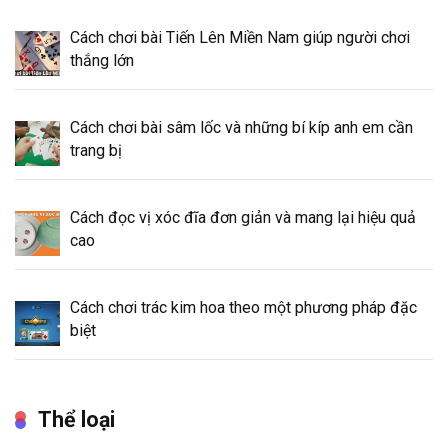
Cách chơi bài Tiến Lên Miền Nam giúp người chơi
thắng lớn
Cách chơi bài sâm lốc và những bí kíp anh em cần
trang bị
Cách đọc vị xóc đĩa đơn giản và mang lại hiệu quả
cao
Cách chơi trác kim hoa theo một phương pháp đặc
biệt
Thể loại