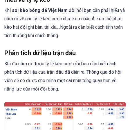
Khi
soi kèo bóng đá Việt Nam
đòi hỏi bạn cần phải hiểu và
nắm rõ về các tỷ lệ kèo cược như: kèo châu Á, kèo thẻ phạt,
kèo hai đội ghi bàn, tài xỉu,…Ngoài ra cần biết cách tính toán
tiền thưởng khi chiến thắng.
Phân tích dữ liệu trận đấu
Khi đã nắm rõ được tỷ lệ kèo cược rồi bạn cần biết cách
phân tích dữ liệu của trận đấu đã diễn ra. Thông qua đó hội
viên sẽ có được cho mình một cái nhìn tổng quan hơn về
năng lực của mỗi đội bóng.