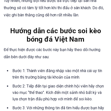
Tuy nhiên, những đội nếu được đá trực tiếp tại sân nhà
thường sẽ có tâm lý tốt hơn khi thi đấu ở sân khách. Do đó,
việc ghi bàn thắng cũng dễ hơn rất nhiều lần.
Hướng dẫn các bước soi kèo
bóng đá Việt Nam
Để thực hiện được các bước này bạn hãy theo dõi hướng
dẫn bên dưới đây như sau:
Bước 1: Thành viên đăng nhập vào một nhà cái uy tín
trên thị trường bằng tài khoản của mình.
Bước 2: Tiếp đến tại giao diện chính hội viên hãy chọn
vào mục “thể thao”. Kích đến một sảnh nhỏ bất kỳ và
lựa chọn trận đấu phù hợp với mình để soi kèo.
Bước 3: Với những thông tin đã tìm hiểu được bạn hãy