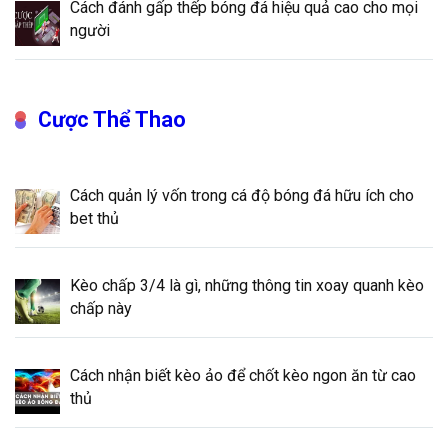
Cách đánh gấp thếp bóng đá hiệu quả cao cho mọi
người
Cược Thể Thao
Cách quản lý vốn trong cá độ bóng đá hữu ích cho
bet thủ
Kèo chấp 3/4 là gì, những thông tin xoay quanh kèo
chấp này
Cách nhận biết kèo ảo để chốt kèo ngon ăn từ cao
thủ