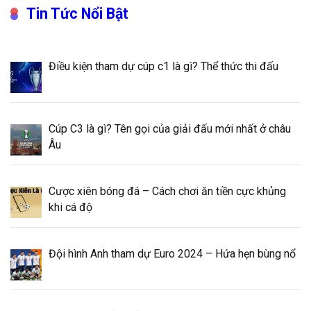
Tin Tức Nổi Bật
Điều kiện tham dự cúp c1 là gì? Thể thức thi đấu
Cúp C3 là gì? Tên gọi của giải đấu mới nhất ở châu
Âu
Cược xiên bóng đá – Cách chơi ăn tiền cực khủng
khi cá độ
Đội hình Anh tham dự Euro 2024 – Hứa hẹn bùng nổ