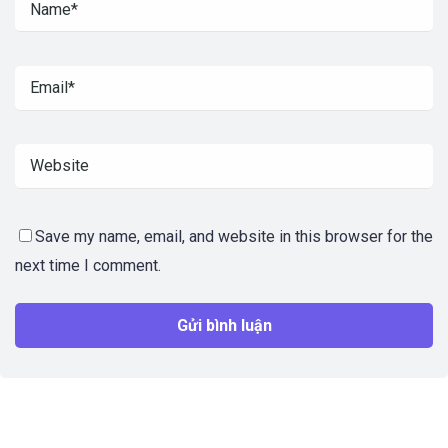
Save my name, email, and website in this browser for the
next time I comment.