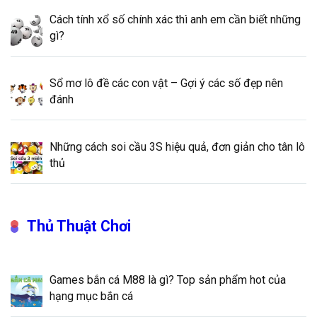
Cách tính xổ số chính xác thì anh em cần biết những
gì?
Sổ mơ lô đề các con vật – Gợi ý các số đẹp nên
đánh
Những cách soi cầu 3S hiệu quả, đơn giản cho tân lô
thủ
Thủ Thuật Chơi
Games bắn cá M88 là gì? Top sản phẩm hot của
hạng mục bắn cá