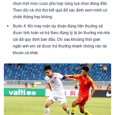
chọn một mức cược phù hợp cùng lựa chọn đúng đắn.
Theo dõi và chờ đợi kết quả để xác định xem mình có
chiến thắng hay không.
Bước 4: Khi may mắn dự đoán đúng tiền thưởng sẽ
được tính toán và trả theo đúng tỷ lệ ăn thưởng mà nhà
cái đã quy định ban đầu. Chỉ sau khoảng thời gian
ngắn anh em sẽ được trả thưởng nhanh chóng vào tài
khoản cá nhân.