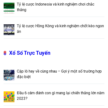
Tỷ lệ cược Indonesia và kinh nghiệm chơi chắc
thắng
Tỷ lệ cược Hồng Kông và kinh nghiệm chốt kèo ngon
ăn
Xổ Số Trực Tuyến
Cặp lô hay về cùng nhau – Gợi ý một số trường hợp
đặc biệt
Đầu 6 câm đánh con gì mang lại chiến thắng lớn năm
2023?