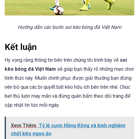
Hướng dẫn các bước soi kèo bóng đá Việt Nam
Kết luận
Hy vọng rằng thông tin bên trên chúng tôi trình bày về
soi
kèo bóng đá Việt Nam
sẽ giúp bạn thấy rõ những mẹo chơi
hình thức này. Muốn chinh phục được giải thưởng bạn đừng
nên bỏ qua các bí quyết bắt kèo hữu ích bên trên nhé. Chúc
bet thủ luôn may mắn và đừng quên bấm theo dõi trang để
cập nhật tin tức mỗi ngày.
Xem Thêm
Tỷ lệ cược Hồng Kông và kinh nghiệm
chốt kèo ngon ăn