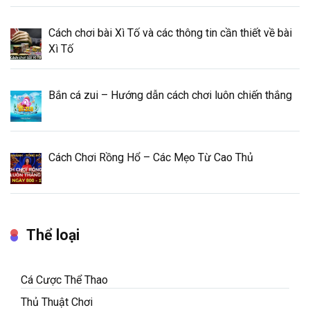
Cách chơi bài Xì Tố và các thông tin cần thiết về bài
Xì Tố
Bắn cá zui – Hướng dẫn cách chơi luôn chiến thắng
Cách Chơi Rồng Hổ – Các Mẹo Từ Cao Thủ
Thể loại
Cá Cược Thể Thao
Thủ Thuật Chơi