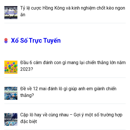
Tỷ lệ cược Hồng Kông và kinh nghiệm chốt kèo ngon
ăn
Xổ Số Trực Tuyến
Đầu 6 câm đánh con gì mang lại chiến thắng lớn năm
2023?
Đề về 12 mai đánh lô gì giúp anh em giành chiến
thắng?
Cặp lô hay về cùng nhau – Gợi ý một số trường hợp
đặc biệt