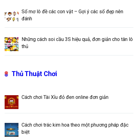
Sổ mơ lô đề các con vật – Gợi ý các số đẹp nên
đánh
Những cách soi cầu 3S hiệu quả, đơn giản cho tân lô
thủ
Thủ Thuật Chơi
Cách chơi Tài Xỉu đỏ đen online đơn giản
Cách chơi trác kim hoa theo một phương pháp đặc
biệt