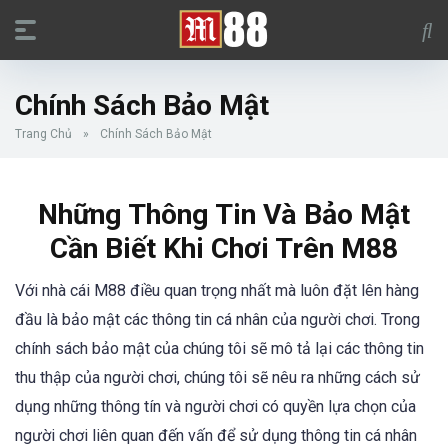
Chính Sách Bảo Mật
Trang Chủ
»
Chính Sách Bảo Mật
Những Thông Tin Và Bảo Mật
Cần Biết Khi Chơi Trên M88
Với nhà cái M88 điều quan trọng nhất mà luôn đặt lên hàng
đầu là bảo mật các thông tin cá nhân của người chơi. Trong
chính sách bảo mật của chúng tôi sẽ mô tả lại các thông tin
thu thập của người chơi, chúng tôi sẽ nêu ra những cách sử
dụng những thông tín và người chơi có quyền lựa chọn của
người chơi liên quan đến vấn để sử dụng thông tin cá nhân