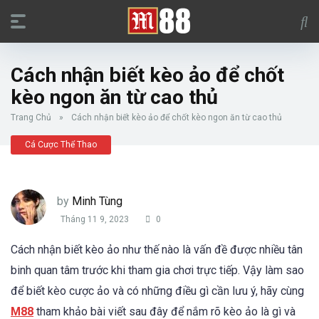
Cách nhận biết kèo ảo để chốt
kèo ngon ăn từ cao thủ
Trang Chủ
»
Cách nhận biết kèo ảo để chốt kèo ngon ăn từ cao thủ
Cá Cược Thể Thao
by
Minh Tùng
Tháng 11 9, 2023
0
Cách nhận biết kèo ảo như thế nào là vấn đề được nhiều tân
binh quan tâm trước khi tham gia chơi trực tiếp. Vậy làm sao
để biết kèo cược ảo và có những điều gì cần lưu ý, hãy cùng
M88
tham khảo bài viết sau đây để nắm rõ kèo ảo là gì và