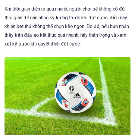
Khi thời gian diễn ra quá nhanh, người chơi sẽ không có đủ
thời gian để cân nhắc kỹ lưỡng trước khi đặt cược, điều này
khiến bet thủ không thể chọn kèo ngon. Do đó, nếu bạn nhận
thấy trận đấu ảo kết thúc quá nhanh, hãy thận trọng và xem
xét kỹ trước khi quyết định đặt cược.