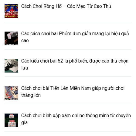
Cách Chơi Rồng Hổ – Các Mẹo Từ Cao Thủ
Các cách chơi bài Phỏm đơn giản mang lại hiệu quả
cao
Các kiểu chơi bài 52 lá phổ biến, được cao thủ chọn
lựa
Cách chơi bài Tiến Lên Miền Nam giúp người chơi
thắng lớn
Cách chơi binh xập xám online thông minh từ chuyên
gia