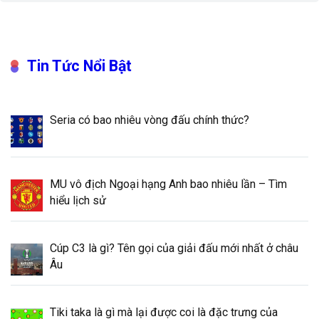
Tin Tức Nổi Bật
Seria có bao nhiêu vòng đấu chính thức?
MU vô địch Ngoại hạng Anh bao nhiêu lần – Tìm
hiểu lịch sử
Cúp C3 là gì? Tên gọi của giải đấu mới nhất ở châu
Âu
Tiki taka là gì mà lại được coi là đặc trưng của