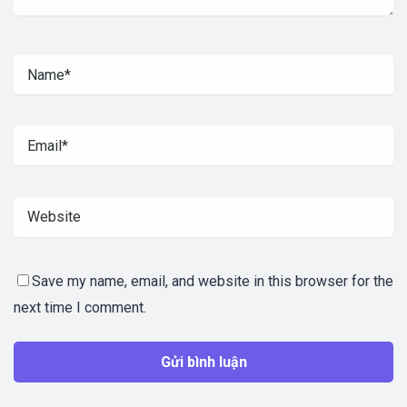
Save my name, email, and website in this browser for the
next time I comment.